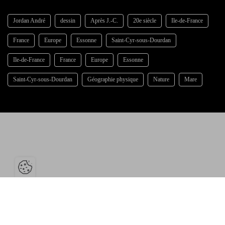
Jordan André
dessin
Après J.-C.
20e siècle
Ile-de-France
France
Europe
Essonne
Saint-Cyr-sous-Dourdan
Ile-de-France
France
Europe
Essonne
Saint-Cyr-sous-Dourdan
Géographie physique
Nature
Mare
Ouvrir la barre de gestion des cookies