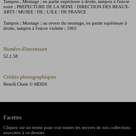
Tampon
; Montage
; en partie supérieure à droite, tampon à l'encre
noire
; PREFECTURE DE LA SEINE / DIRECTION DES BEAUX-
ARTS / MUSEE / DE / L'ILE / DE FRANCE
Tampon
; Montage
; au revers du montage, en partie supérieure à
droite, tampon à l'encre violette
; 1965
Numéro d'inventaire
52.1.58
Crédits photographiques
Benoît Chain © MDDS
Facettes
Cliquez sur un terme pour voir toutes les œuvres de nos collections
associées à ce dernier.