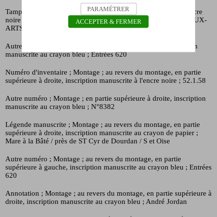
PARAMÉTRER
Tampon
; Revers
; en partie inférieure à gauche, tampon à l'encre
noire
; PREFECTURE DE LA SEINE / DIRECTION DES BEAUX-
ACCEPTER & FERMER
ARTS / MUSEE / DE / L'ILE / DE FRANCE
Autre numéro
; Revers
; en partie inférieure à droite, inscription
manuscrite au crayon bleu
; Entrées 620
Numéro d'inventaire
; Montage
; au revers du montage, en partie
supérieure à droite, inscription manuscrite à l'encre noire
; 52.1.58
Autre numéro
; Montage
; en partie supérieure à droite, inscription
manuscrite au crayon bleu
; N°8382
Légende manuscrite
; Montage
; au revers du montage, en partie
supérieure à droite, inscription manuscrite au crayon de papier
;
Mare à la Bâté / près de ST Cyr de Dourdan / S et Oise
Autre numéro
; Montage
; au revers du montage, en partie
supérieure à gauche, inscription manuscrite au crayon bleu
; Entrées
620
Annotation
; Montage
; au revers du montage, en partie supérieure à
droite, inscription manuscrite au crayon bleu
; André Jordan